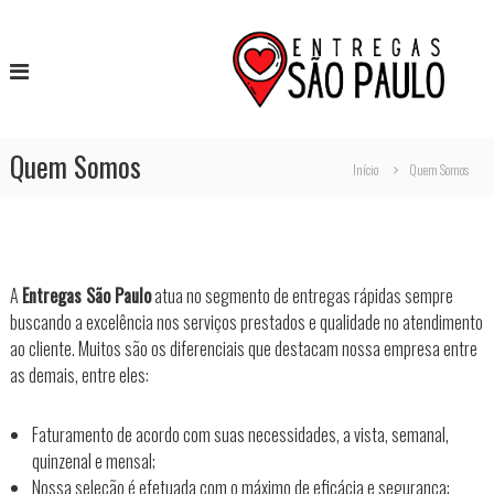
P
E
S
u
e
n
l
r
t
a
v
r
i
r
ç
e
p
o
Quem Somos
a
Início
Quem Somos
s
a
d
r
e
s
a
E
o
n
ã
t
c
r
A
Entregas São Paulo
atua no segmento de entregas rápidas sempre
o
o
e
buscando a excelência nos serviços prestados e qualidade no atendimento
n
g
ao cliente. Muitos são os diferenciais que destacam nossa empresa entre
a
a
t
s
as demais, entre eles:
u
e
E
l
ú
x
o
p
Faturamento de acordo com suas necessidades, a vista, semanal,
d
r
quinzenal e mensal;
o
e
Nossa seleção é efetuada com o máximo de eficácia e segurança;
s