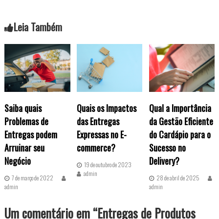
v
e
Leia Também
g
a
ç
Saiba quais
Quais os Impactos
Qual a Importância
ã
Problemas de
das Entregas
da Gestão Eficiente
Entregas podem
Expressas no E-
do Cardápio para o
o
Arruinar seu
commerce?
Sucesso no
d
Negócio
Delivery?
19 de outubro de 2023
admin
e
7 de março de 2022
28 de abril de 2025
admin
admin
P
Um comentário em “Entregas de Produtos