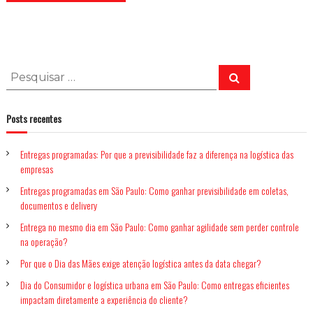
P
P
e
e
s
q
s
u
Posts recentes
q
i
s
u
a
r
Entregas programadas: Por que a previsibilidade faz a diferença na logística das
i
empresas
s
a
Entregas programadas em São Paulo: Como ganhar previsibilidade em coletas,
documentos e delivery
r
p
Entrega no mesmo dia em São Paulo: Como ganhar agilidade sem perder controle
o
na operação?
r
Por que o Dia das Mães exige atenção logística antes da data chegar?
:
Dia do Consumidor e logística urbana em São Paulo: Como entregas eficientes
impactam diretamente a experiência do cliente?