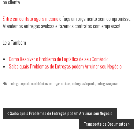
ao cliente.
Entre em contato agora mesmo
e faça um orçamento sem compromisso.
Atendemos entregas avulsas e fazemos contratos com empresas!
Leia Também
Como Resolver o Problema de Logística de seu Comércio
Saiba quais Problemas de Entregas podem Arruinar seu Negócio
,
,
,
entrega de produtos eletrônicos
entregas rápidas
entregas são paulo
entregas seguras
N
Saiba quais Problemas de Entregas podem Arruinar seu Negócio
Transporte de Documentos
a