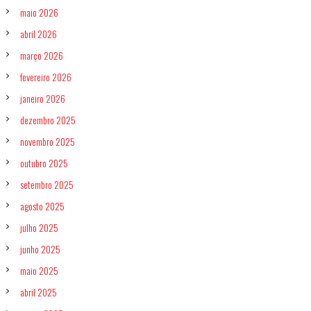
p
a
maio 2026
r
a
abril 2026
o
F
março 2026
o
s
o
fevereiro 2026
d
S
t
janeiro 2026
e
dezembro 2025
r
s
v
novembro 2025
i
c
outubro 2025
e
s
setembro 2025
?
agosto 2025
julho 2025
junho 2025
maio 2025
abril 2025