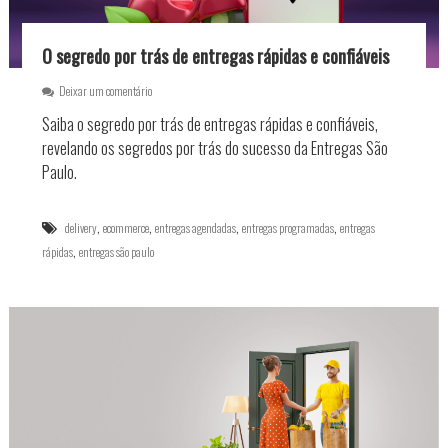
D
e
l
O segredo por trás de entregas rápidas e confiáveis
i
v
e
Deixar um comentário
e
m
Saiba o segredo por trás de entregas rápidas e confiáveis,
r
O
y
s
revelando os segredos por trás do sucesso da Entregas São
d
e
Paulo.
e
g
C
r
o
e
,
,
,
,
delivery
ecommerce
entregas agendadas
entregas programadas
entregas
m
d
i
,
rápidas
entregas são paulo
o
d
p
a
o
r
t
r
á
s
d
e
e