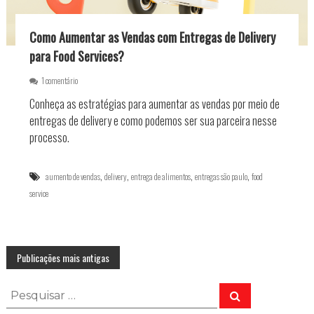
i
o
Como Aumentar as Vendas com Entregas de Delivery
p
a
para Food Services?
r
a
e
1 comentário
o
m
F
Conheça as estratégias para aumentar as vendas por meio de
C
i
o
entregas de delivery e como podemos ser sua parceira nesse
n
m
processo.
a
o
l
A
d
u
,
,
,
,
o
aumento de vendas
delivery
entrega de alimentos
entregas são paulo
food
m
A
service
e
n
n
o
t
:
a
D
r
i
N
Publicações mais antigas
a
c
s
a
V
a
P
s
P
e
E
e
e
n
s