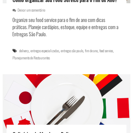
s
e
Deixar um comentário
e
m
m
Organize seu food service para o fim de ano com dicas
C
S
o
práticas. Planeje cardápios, estoque, equipe e entregas com a
ã
m
o
Entregas São Paulo.
o
P
o
a
r
u
,
,
,
,
,
delivery
entregas especializadas
entregas são paulo
fim de ano
food service
g
l
Planejamento de Restaurantes
a
o
n
:
i
C
z
o
a
m
r
o
s
g
e
a
u
r
F
a
o
n
o
t
d
i
S
r
e