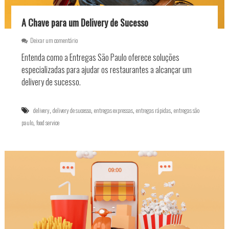
í
c
A Chave para um Delivery de Sucesso
i
o
e
Deixar um comentário
d
m
e
Entenda como a Entregas São Paulo oferece soluções
A
a
C
especializadas para ajudar os restaurantes a alcançar um
l
h
i
delivery de sucesso.
a
m
v
e
e
n
,
,
,
,
delivery
delivery de sucesso
entregas expressas
entregas rápidas
entregas são
p
t
,
paulo
food service
a
o
r
n
a
o
u
s
m
e
D
u
e
f
l
o
i
o
v
d
e
s
r
e