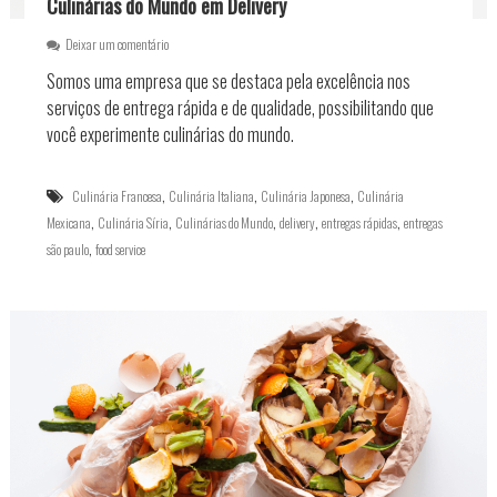
a
Culinárias do Mundo em Delivery
r
g
v
i
e
Deixar um comentário
i
l
m
Somos uma empresa que se destaca pela excelência nos
c
i
C
e
d
u
serviços de entrega rápida e de qualidade, possibilitando que
p
a
l
você experimente culinárias do mundo.
a
d
i
r
e
n
a
e
á
,
,
,
Culinária Francesa
Culinária Italiana
Culinária Japonesa
Culinária
o
c
r
F
,
,
,
,
,
o
Mexicana
Culinária Síria
i
Culinárias do Mundo
delivery
entregas rápidas
entregas
i
n
a
,
são paulo
food service
m
s
s
d
e
d
e
r
o
A
v
M
n
a
u
o
ç
n
?
ã
d
o
o
d
e
o
m
p
D
r
e