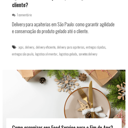
s
cliente?
a
e
1 comentário
m
Delivery para açaiterias em São Paulo: como garantir agilidade
D
e
e conservação do produto gelado até o cliente.
l
i
v
,
,
,
,
,
açai
delivery
delivery eficiente
delivery para açaiterias
entregas rápidas
e
,
,
,
entregas são paulo
logistica alimentar
logistica gelada
sorvetes delivery
r
y
p
a
r
a
a
ç
a
i
t
e
r
i
Como organizar seu Food Service para o Fim de Ano?
a