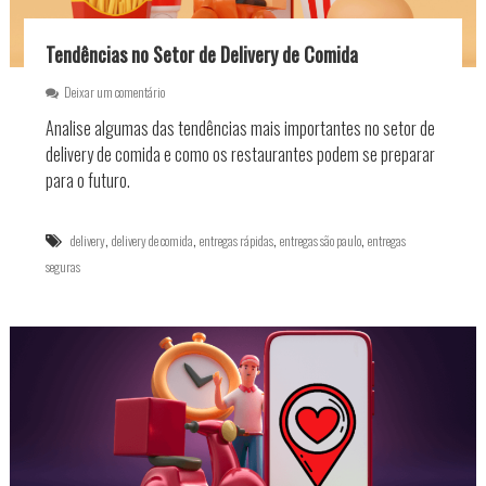
y
r
d
v
e
i
Tendências no Setor de Delivery de Comida
S
c
u
e
e
Deixar um comentário
c
?
m
Analise algumas das tendências mais importantes no setor de
e
T
s
e
delivery de comida e como os restaurantes podem se preparar
s
n
para o futuro.
o
d
ê
n
,
,
,
,
delivery
delivery de comida
entregas rápidas
entregas são paulo
entregas
c
seguras
i
a
s
n
o
S
e
t
o
r
d
e