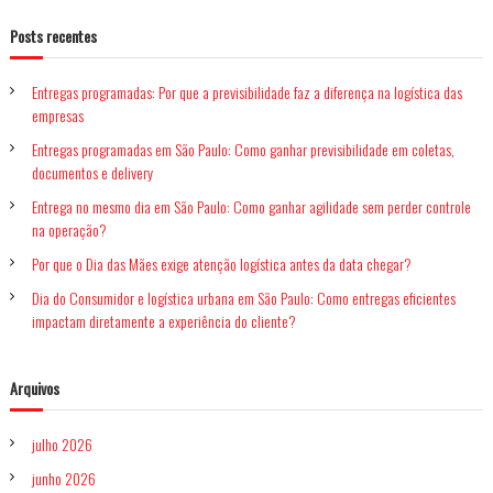
s
v
d
q
s
s
u
a
Posts recentes
q
i
e
s
e
s
n
u
c
a
c
r
o
Entregas programadas: Por que a previsibilidade faz a diferença na logística das
i
i
g
m
empresas
s
a
E
i
a
Entregas programadas em São Paulo: Como ganhar previsibilidade em coletas,
n
a
s
t
documentos e delivery
r
r
p
ç
Entrega no mesmo dia em São Paulo: Como ganhar agilidade sem perder controle
e
o
g
na operação?
a
ã
r
Por que o Dia das Mães exige atenção logística antes da data chegar?
s
:
d
Dia do Consumidor e logística urbana em São Paulo: Como entregas eficientes
o
e
impactam diretamente a experiência do cliente?
D
e
p
l
i
Arquivos
o
v
e
julho 2026
r
r
y
junho 2026
p