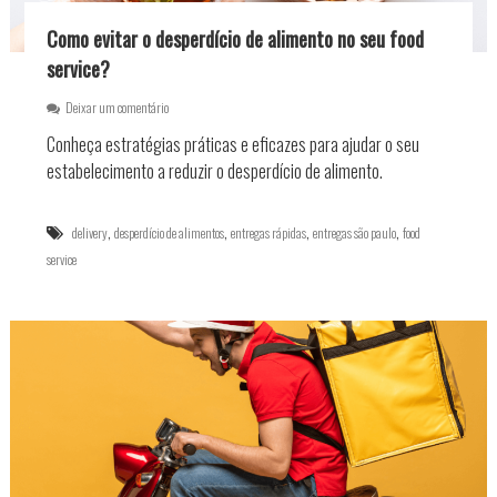
o
l
d
i
Como evitar o desperdício de alimento no seu food
u
v
t
service?
e
o
r
g
y
e
Deixar um comentário
e
m
Conheça estratégias práticas e eficazes para ajudar o seu
l
C
a
o
estabelecimento a reduzir o desperdício de alimento.
d
m
o
o
a
e
,
,
,
,
delivery
desperdício de alimentos
entregas rápidas
entregas são paulo
food
t
v
service
é
i
o
t
c
a
l
r
i
o
e
d
n
e
t
s
e
p
?
e
r
d