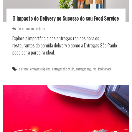
n
t
r
e
O Impacto do Delivery no Sucesso do seu Food Service
g
a
e
Deixar um comentário
s
m
Explore a importância das entregas rápidas para os
r
O
á
I
restaurantes de comida delivery e como a Entregas São Paulo
p
m
pode ser a parceira ideal.
i
p
d
a
a
c
,
,
,
,
delivery
entregas rápidas
entregas são paulo
entregas seguras
food service
s
t
e
o
c
d
o
o
n
D
f
e
i
l
á
i
v
v
e
e
i
r
s
y