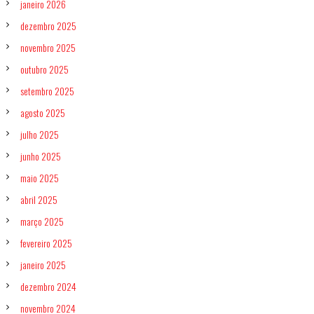
u
janeiro 2026
l
dezembro 2025
o
:
novembro 2025
a
s
outubro 2025
o
l
setembro 2025
u
agosto 2025
ç
ã
julho 2025
o
l
junho 2025
o
maio 2025
g
í
abril 2025
s
t
março 2025
i
c
fevereiro 2025
a
janeiro 2025
p
a
dezembro 2024
r
a
novembro 2024