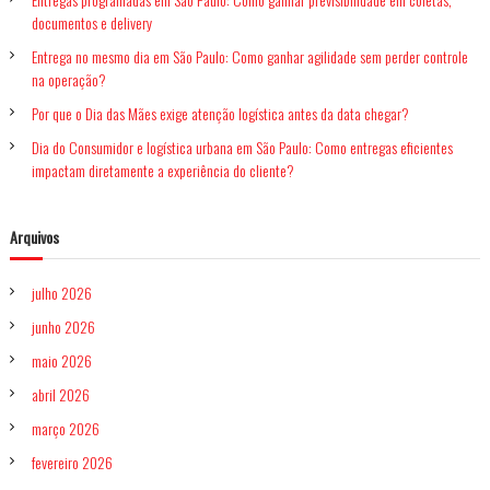
r
documentos e delivery
r
e
p
Entrega no mesmo dia em São Paulo: Como ganhar agilidade sem perder controle
g
o
na operação?
a
p
r
Por que o Dia das Mães exige atenção logística antes da data chegar?
e
:
r
Dia do Consumidor e logística urbana em São Paulo: Como entregas eficientes
s
impactam diretamente a experiência do cliente?
o
n
a
Arquivos
l
i
z
julho 2026
a
d
junho 2026
a
e
maio 2026
m
abril 2026
S
ã
março 2026
o
P
fevereiro 2026
a