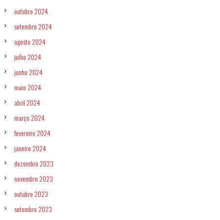
e
outubro 2024
v
e
setembro 2024
n
t
agosto 2024
o
s
julho 2024
,
junho 2024
b
r
maio 2024
i
n
abril 2024
d
e
março 2024
s
fevereiro 2024
e
c
janeiro 2024
o
n
dezembro 2023
v
novembro 2023
i
t
outubro 2023
e
s
setembro 2023
e