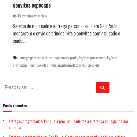
s
convites especiais
a
e
Deixar um comentário
m
Serviço de manuseio e entrega personalizada em São Paulo:
S
e
montagem e envio de brindes, kits e convites com agilidade e
r
cuidado.
v
i
ç
,
,
,
entrega personalizada
entregas em são paulo
logística para eventos
logística
o
,
,
,
promocional
manuseio de brindes
d
montagem de convites
press kits
e
m
a
P
P
n
e
e
u
s
s
q
s
u
e
Posts recentes
q
i
i
s
u
a
o
r
e
Entregas programadas: Por que a previsibilidade faz a diferença na logística das
i
e
empresas
s
n
a
Entregas programadas em São Paulo: Como ganhar previsibilidade em coletas,
t